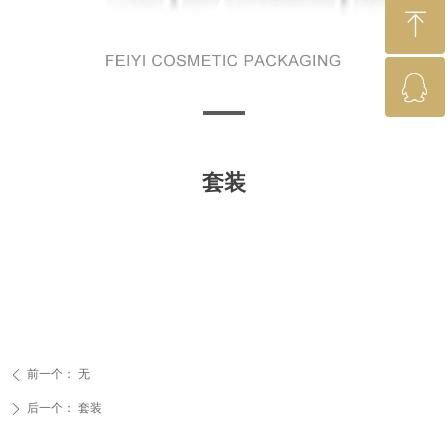
ꁸ
ꁗ
回到顶部
QQ：2881472008
套装
前一个：
无
ꄴ
后一个：
套装
ꄲ