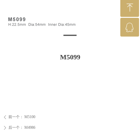
ꁸ
ꁗ
回到顶部
QQ：2881472008
M5099
前一个：
M5100
ꄴ
后一个：
M4986
ꄲ